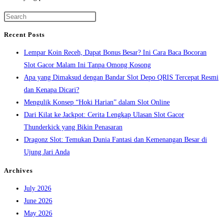
Press
Escape
Recent Posts
to
Lempar Koin Receh, Dapat Bonus Besar? Ini Cara Baca Bocoran
close
Slot Gacor Malam Ini Tanpa Omong Kosong
the
Apa yang Dimaksud dengan Bandar Slot Depo QRIS Tercepat Resmi
search
dan Kenapa Dicari?
panel.
Mengulik Konsep “Hoki Harian” dalam Slot Online
Dari Kilat ke Jackpot: Cerita Lengkap Ulasan Slot Gacor
Thunderkick yang Bikin Penasaran
Dragonz Slot: Temukan Dunia Fantasi dan Kemenangan Besar di
Ujung Jari Anda
Archives
July 2026
June 2026
May 2026