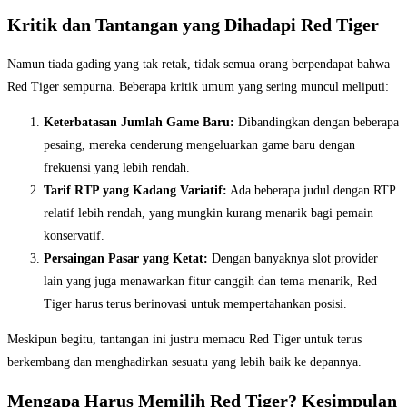
Kritik dan Tantangan yang Dihadapi Red Tiger
Namun tiada gading yang tak retak, tidak semua orang berpendapat bahwa
Red Tiger sempurna. Beberapa kritik umum yang sering muncul meliputi:
Keterbatasan Jumlah Game Baru:
Dibandingkan dengan beberapa
pesaing, mereka cenderung mengeluarkan game baru dengan
frekuensi yang lebih rendah.
Tarif RTP yang Kadang Variatif:
Ada beberapa judul dengan RTP
relatif lebih rendah, yang mungkin kurang menarik bagi pemain
konservatif.
Persaingan Pasar yang Ketat:
Dengan banyaknya slot provider
lain yang juga menawarkan fitur canggih dan tema menarik, Red
Tiger harus terus berinovasi untuk mempertahankan posisi.
Meskipun begitu, tantangan ini justru memacu Red Tiger untuk terus
berkembang dan menghadirkan sesuatu yang lebih baik ke depannya.
Mengapa Harus Memilih Red Tiger? Kesimpulan