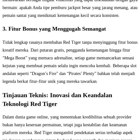
bermain: apakah Anda tipe pemburu jackpot besar yang jarang menang, atau
pemain santai yang menikmati kemenangan kecil secara konsisten.
3. Fitur Bonus yang Menggugah Semangat
Tidak lengkap rasanya membahas Red Tiger tanpa menyinggung fitur bonus
kreatif mereka. Dari putaran gratis, pengganda kemenangan hingga fitur
“Mega Boost” yang memacu adrenaline, setiap game memancarkan sensasi
kejutan yang membuat pemain selalu ingin mencoba kembali. Beberapa slot
andalan seperti “Dragon’s Fire” dan “Pirates’ Plenty” bahkan telah menjadi
legenda berkat fitur-fitur unik yang mereka tawarkan.
Tinjauan Teknis: Inovasi dan Keandalan
Teknologi Red Tiger
Dalam dunia game online, yang menentukan kredibilitas sebuah provider
bukan hanya keseruan permainan, tetapi juga kestabilan dan keamanan
platform mereka. Red Tiger mengambil pendekatan serius terhadap aspek