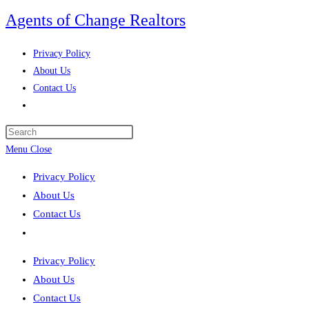
Skip
Agents of Change Realtors
to
content
Privacy Policy
About Us
Contact Us
Toggle
website
Press
search
Escape
Menu
Close
to
Privacy Policy
close
About Us
the
Contact Us
search
Toggle
panel.
website
Privacy Policy
search
About Us
Contact Us