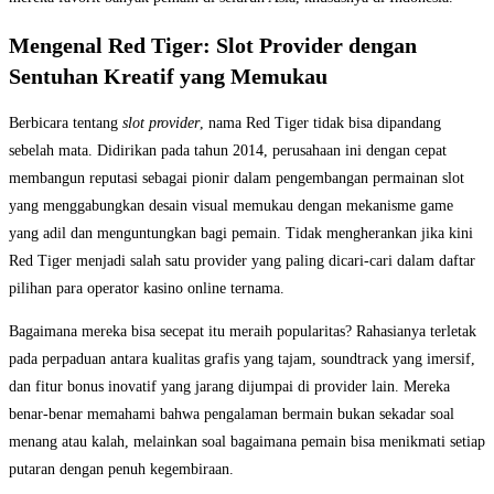
Mengenal Red Tiger: Slot Provider dengan
Sentuhan Kreatif yang Memukau
Berbicara tentang
slot provider
, nama Red Tiger tidak bisa dipandang
sebelah mata. Didirikan pada tahun 2014, perusahaan ini dengan cepat
membangun reputasi sebagai pionir dalam pengembangan permainan slot
yang menggabungkan desain visual memukau dengan mekanisme game
yang adil dan menguntungkan bagi pemain. Tidak mengherankan jika kini
Red Tiger menjadi salah satu provider yang paling dicari-cari dalam daftar
pilihan para operator kasino online ternama.
Bagaimana mereka bisa secepat itu meraih popularitas? Rahasianya terletak
pada perpaduan antara kualitas grafis yang tajam, soundtrack yang imersif,
dan fitur bonus inovatif yang jarang dijumpai di provider lain. Mereka
benar-benar memahami bahwa pengalaman bermain bukan sekadar soal
menang atau kalah, melainkan soal bagaimana pemain bisa menikmati setiap
putaran dengan penuh kegembiraan.