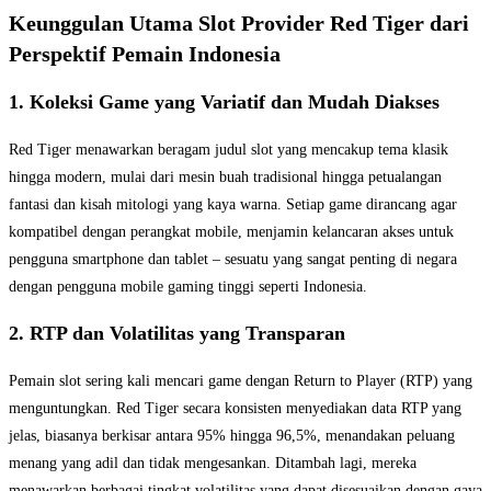
Keunggulan Utama Slot Provider Red Tiger dari
Perspektif Pemain Indonesia
1. Koleksi Game yang Variatif dan Mudah Diakses
Red Tiger menawarkan beragam judul slot yang mencakup tema klasik
hingga modern, mulai dari mesin buah tradisional hingga petualangan
fantasi dan kisah mitologi yang kaya warna. Setiap game dirancang agar
kompatibel dengan perangkat mobile, menjamin kelancaran akses untuk
pengguna smartphone dan tablet – sesuatu yang sangat penting di negara
dengan pengguna mobile gaming tinggi seperti Indonesia.
2. RTP dan Volatilitas yang Transparan
Pemain slot sering kali mencari game dengan Return to Player (RTP) yang
menguntungkan. Red Tiger secara konsisten menyediakan data RTP yang
jelas, biasanya berkisar antara 95% hingga 96,5%, menandakan peluang
menang yang adil dan tidak mengesankan. Ditambah lagi, mereka
menawarkan berbagai tingkat volatilitas yang dapat disesuaikan dengan gaya